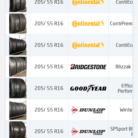
205/ 55 R16
ContiEcoC
205/ 55 R16
ContiPremiu
205/ 55 R16
ContiEcoC
205/ 55 R16
Blizzak L
Efficien
205/ 55 R16
Performa
205/ 55 R16
Winter S
SPSport Blu
205/ 55 R16
LR