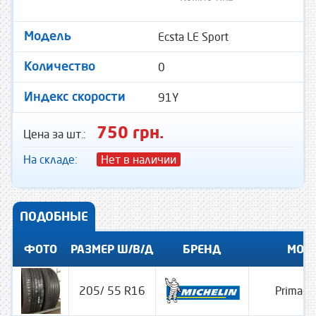
Ecsta LE Sport
Модель
0
Количество
91Y
Индекс скорости
750 грн.
Цена за шт.:
На складе:
Нет в наличии
ПОДОБНЫЕ
ФОТО
РАЗМЕР Ш/В/Д
БРЕНД
МОД
205/ 55 R16
Primacy