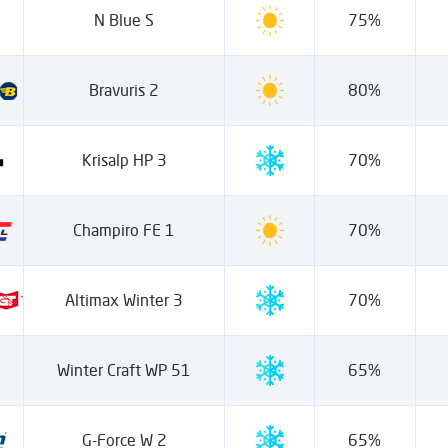
N Blue S
75%
Bravuris 2
80%
Krisalp HP 3
70%
Champiro FE 1
70%
Altimax Winter 3
70%
Winter Craft WP 51
65%
G-Force W 2
65%