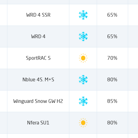
WRD 4 SSR
65%
WRD 4
65%
SportRAC 5
70%
Nblue 4S. M+S
80%
Winguard Snow GW H2
85%
Nfera SU1
80%