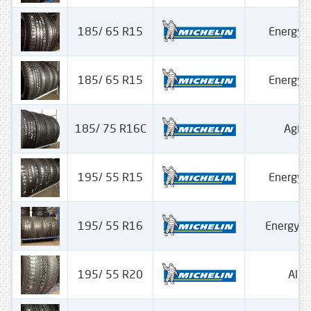
185/ 65 R15
Energy 
185/ 65 R15
Energy 
185/ 75 R16C
Agili
195/ 55 R15
Energy 
195/ 55 R16
Energy S
195/ 55 R20
Alpi