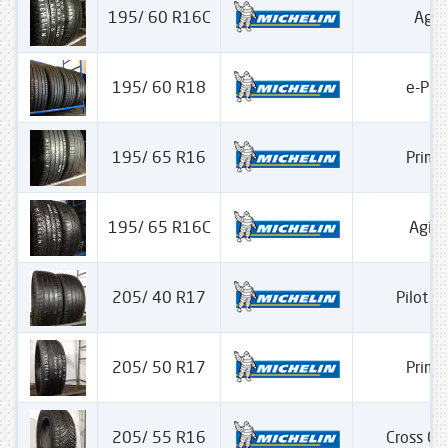
195/ 60 R16C
Agili
195/ 60 R18
e-Pri
195/ 65 R16
Prima
195/ 65 R16C
Agili
205/ 40 R17
Pilot S
205/ 50 R17
Prima
205/ 55 R16
Cross Cl