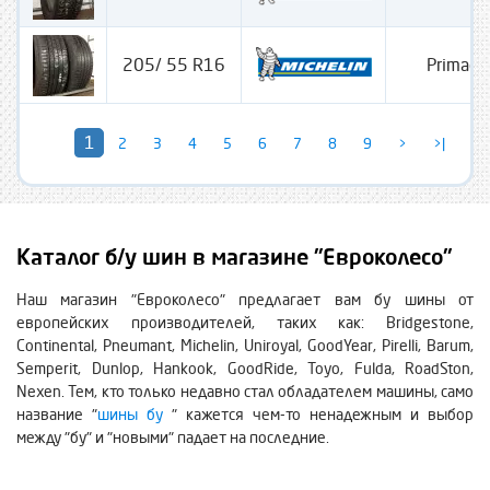
205/ 55 R16
Primacy
1
2
3
4
5
6
7
8
9
>
>|
Каталог б/у шин в магазине "Евроколесо"
Наш магазин "Евроколесо" предлагает вам бу шины от
европейских производителей, таких как: Bridgestone,
Continental, Pneumant, Michelin, Uniroyal, GoodYear, Pirelli, Barum,
Semperit, Dunlop, Hankook, GoodRide, Toyo, Fulda, RoadSton,
Nexen. Тем, кто только недавно стал обладателем машины, само
название "
шины бу
" кажется чем-то ненадежным и выбор
между "бу" и "новыми" падает на последние.