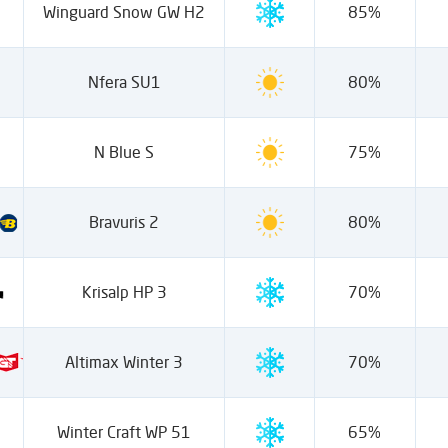
Winguard Snow GW H2
85%
Nfera SU1
80%
N Blue S
75%
Bravuris 2
80%
Krisalp HP 3
70%
Altimax Winter 3
70%
Winter Craft WP 51
65%