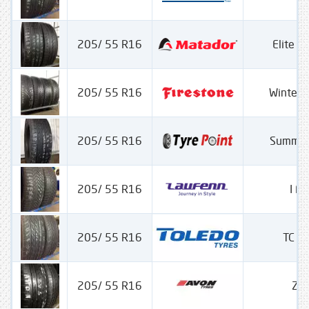
205/ 55 R16
Elite 
205/ 55 R16
Winter
205/ 55 R16
Summer
205/ 55 R16
I Fi
205/ 55 R16
TC 1
205/ 55 R16
ZU