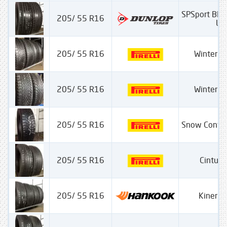
SPSport Blu
205/ 55 R16
LR
205/ 55 R16
Winter Ci
205/ 55 R16
Winter Ci
205/ 55 R16
Snow Contr
205/ 55 R16
Cintura
205/ 55 R16
Kinergy