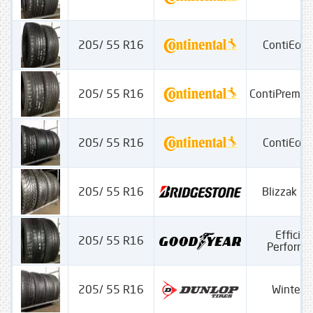
205/ 55 R16
ContiEcoC
205/ 55 R16
ContiPremiu
205/ 55 R16
ContiEcoC
205/ 55 R16
Blizzak L
Efficien
205/ 55 R16
Performa
205/ 55 R16
Winter S