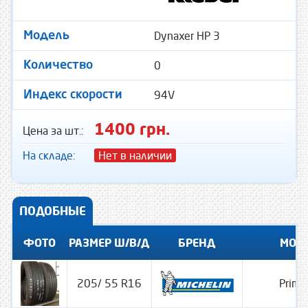
Dynaxer HP 3
Модель
0
Количество
94V
Индекс скорости
1400 грн.
Цена за шт.:
На складе:
Нет в наличии
ПОДОБНЫЕ
ФОТО
РАЗМЕР Ш/В/Д
БРЕНД
МОД
205/ 55 R16
Prima