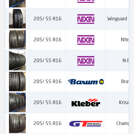
205/ 55 R16
Winguard S
205/ 55 R16
Nfera
205/ 55 R16
N Blu
205/ 55 R16
Bravur
205/ 55 R16
Krisalp
205/ 55 R16
Champir