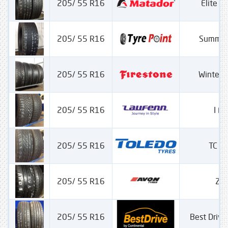
205/ 55 R16
Elite 
205/ 55 R16
Summer
205/ 55 R16
Winter
205/ 55 R16
I Fi
205/ 55 R16
TC 1
205/ 55 R16
ZU
205/ 55 R16
Best Driv