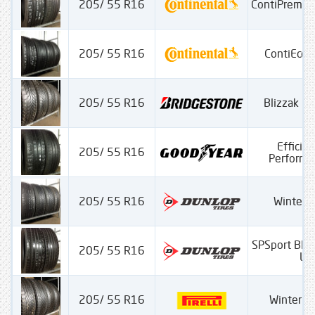
205/ 55 R16
ContiPremiu
205/ 55 R16
ContiEcoC
205/ 55 R16
Blizzak L
Efficien
205/ 55 R16
Performa
205/ 55 R16
Winter S
SPSport Blu
205/ 55 R16
LR
205/ 55 R16
Winter Ci