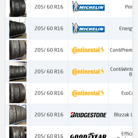
205/ 60 R16
Prima
205/ 60 R16
Energy 
205/ 60 R16
ContiPremiu
ContiWinterC
205/ 60 R16
830
205/ 60 R16
EcoCon
205/ 60 R16
Blizzak L
Efficien
205/ 60 R16