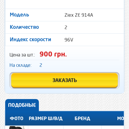
Ziex ZE 914A
Модель
2
Количество
96V
Индекс скорости
900 грн.
Цена за шт.:
На складе:
2
ЗАКАЗАТЬ
ПОДОБНЫЕ
ФОТО
РАЗМЕР Ш/В/Д
БРЕНД
МОД