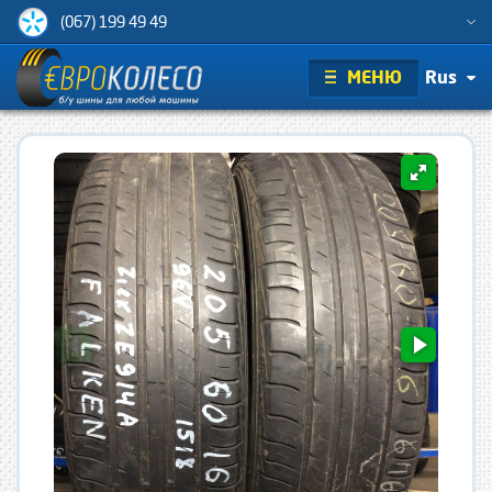
(067) 199 49 49
МЕНЮ
Rus