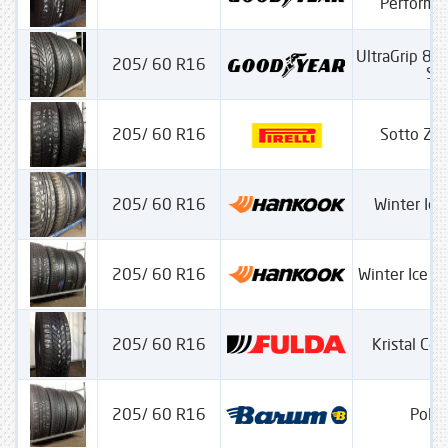
Performa
UltraGrip 8 
205/ 60 R16
SS
205/ 60 R16
Sotto Ze
205/ 60 R16
Winter Ice
205/ 60 R16
Winter Ice P
205/ 60 R16
Kristal Con
205/ 60 R16
Polar