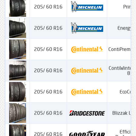
205/ 60 R16
Prima
205/ 60 R16
Energy 
205/ 60 R16
ContiPremiu
ContiWinterC
205/ 60 R16
830
205/ 60 R16
EcoCon
205/ 60 R16
Blizzak L
Efficien
205/ 60 R16