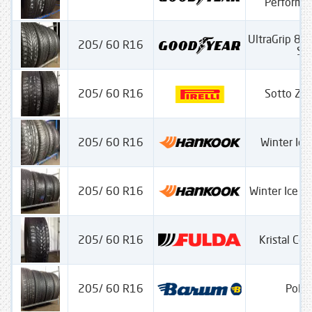
Performa
UltraGrip 8 
205/ 60 R16
SS
205/ 60 R16
Sotto Ze
205/ 60 R16
Winter Ice
205/ 60 R16
Winter Ice P
205/ 60 R16
Kristal Con
205/ 60 R16
Polar