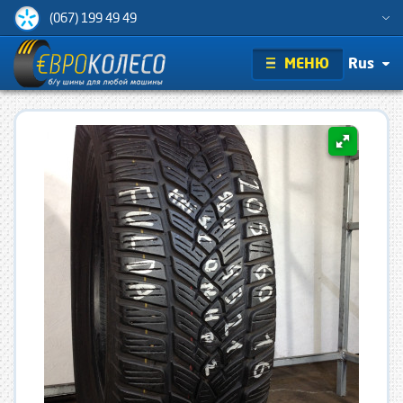
(067) 199 49 49
МЕНЮ
Rus