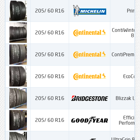
205/ 60 R16
Prima
ContiWinterC
205/ 60 R16
830
205/ 60 R16
ContiPremiu
205/ 60 R16
EcoCon
205/ 60 R16
Blizzak L
Efficien
205/ 60 R16
Performa
UltraGrip 8 