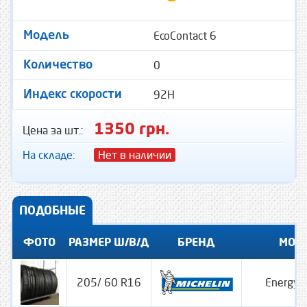
EcoContact 6
Модель
0
Количество
92H
Индекс скорости
1350 грн.
Цена за шт.:
На складе:
Нет в наличии
ПОДОБНЫЕ
ФОТО
РАЗМЕР Ш/В/Д
БРЕНД
МОД
205/ 60 R16
Energy 