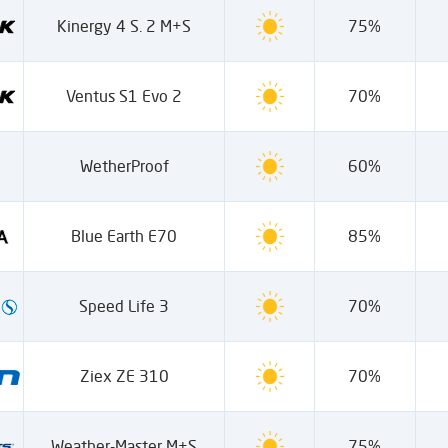
Kinergy 4 S. 2 M+S
75%
Ventus S1 Evo 2
70%
WetherProof
60%
Blue Earth E70
85%
Speed Life 3
70%
Ziex ZE 310
70%
Weather-Master M+S
75%