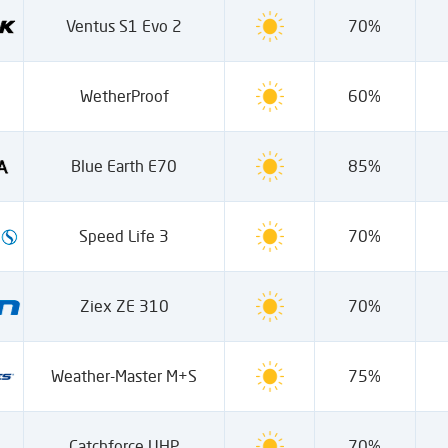
Ventus S1 Evo 2
70%
WetherProof
60%
Blue Earth E70
85%
Speed Life 3
70%
Ziex ZE 310
70%
Weather-Master M+S
75%
Catchforce UHP
70%