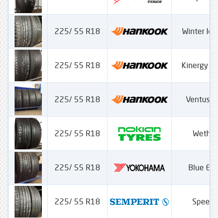
225/ 55 R18
Winter Ice
225/ 55 R18
Kinergy 4 
225/ 55 R18
Ventus S
225/ 55 R18
Wether
225/ 55 R18
Blue Ea
225/ 55 R18
Speed L