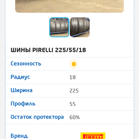
ШИНЫ PIRELLI 225/55/18
Сезонность
18
Радиус
225
Ширина
55
Профиль
60%
Остаток протектора
Бренд