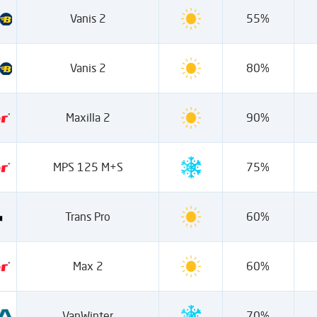
Vanis 2
55%
Vanis 2
80%
Maxilla 2
90%
MPS 125 M+S
75%
Trans Pro
60%
Max 2
60%
VanWinter
70%