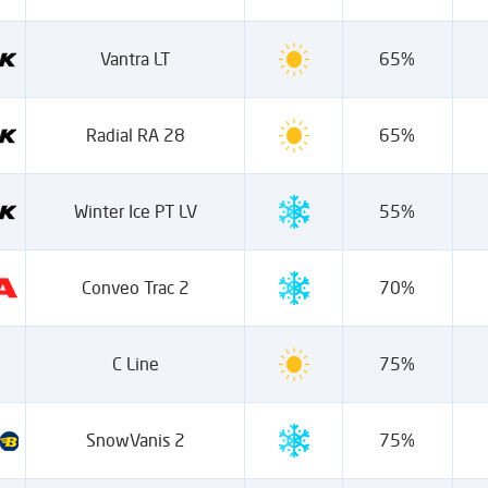
Vantra LT
65%
Radial RA 28
65%
Winter Ice PT LV
55%
Conveo Trac 2
70%
C Line
75%
SnowVanis 2
75%