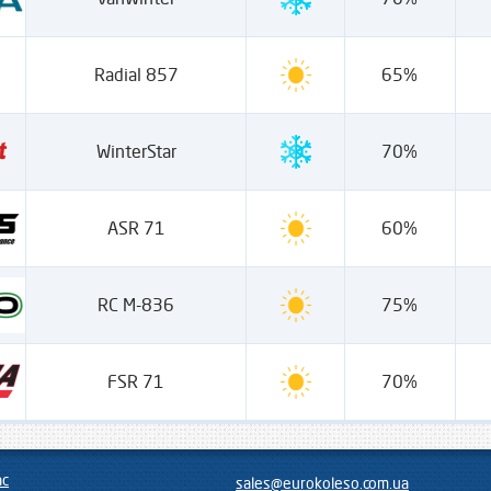
Radial 857
65%
WinterStar
70%
ASR 71
60%
RC M-836
75%
FSR 71
70%
ас
sales@eurokoleso.com.ua