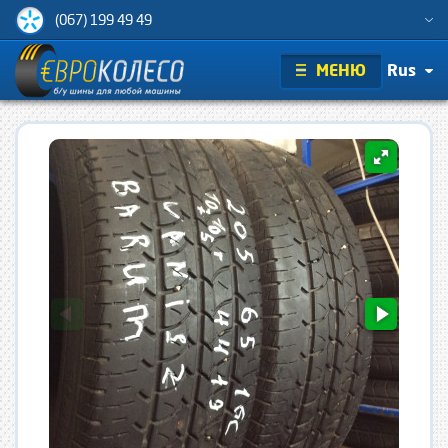
(067) 199 49 49
МЕНЮ
Rus