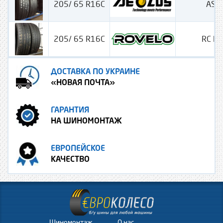
205/ 65 R16C
ASR
205/ 65 R16C
RC M
ДОСТАВКА ПО УКРАИНЕ
«НОВАЯ ПОЧТА»
ГАРАНТИЯ
НА ШИНОМОНТАЖ
ЕВРОПЕЙСКОЕ
КАЧЕСТВО
Шиномонтаж
О нас