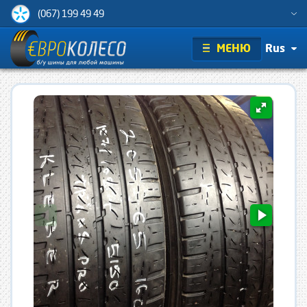
(067) 199 49 49
МЕНЮ
Rus