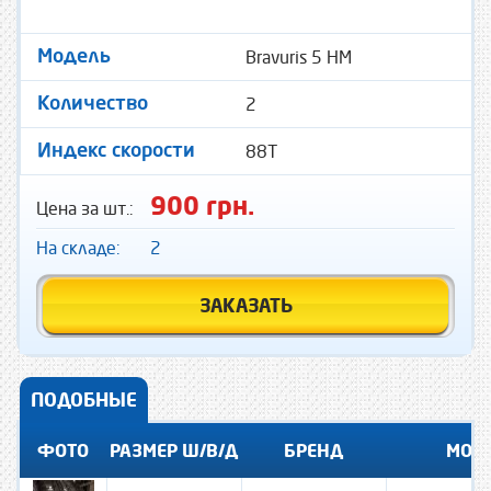
Bravuris 5 HM
Модель
2
Количество
88T
Индекс скорости
900 грн.
Цена за шт.:
На складе:
2
ЗАКАЗАТЬ
ПОДОБНЫЕ
ФОТО
РАЗМЕР Ш/В/Д
БРЕНД
МОД