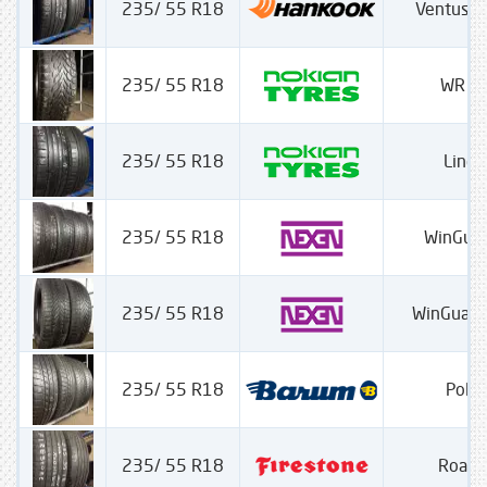
235/ 55 R18
Ventus S
235/ 55 R18
WR S
235/ 55 R18
Line
235/ 55 R18
WinGua
235/ 55 R18
WinGuard
235/ 55 R18
Polar
235/ 55 R18
Road