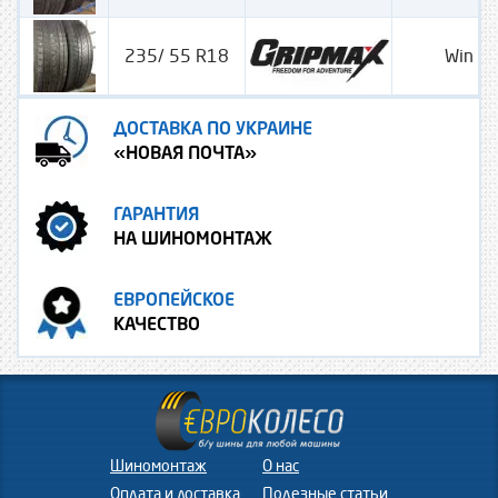
235/ 55 R18
Win St
ДОСТАВКА ПО УКРАИНЕ
«НОВАЯ ПОЧТА»
ГАРАНТИЯ
НА ШИНОМОНТАЖ
ЕВРОПЕЙСКОЕ
КАЧЕСТВО
Шиномонтаж
О нас
Оплата и доставка
Полезные статьи