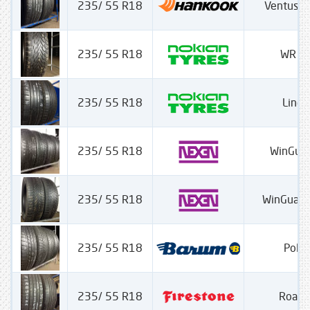
235/ 55 R18
Ventus S
235/ 55 R18
WR S
235/ 55 R18
Line
235/ 55 R18
WinGua
235/ 55 R18
WinGuard
235/ 55 R18
Polar
235/ 55 R18
Road