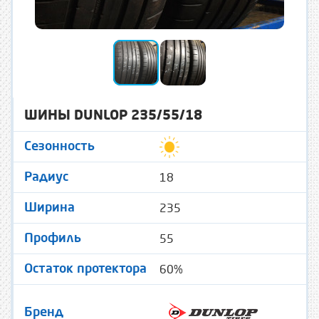
ШИНЫ DUNLOP 235/55/18
Сезонность
18
Радиус
235
Ширина
55
Профиль
60%
Остаток протектора
Бренд