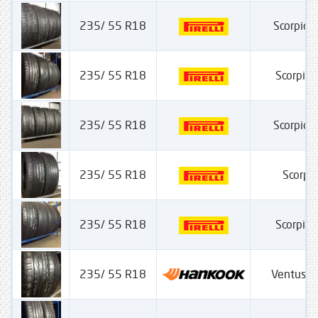
235/ 55 R18
Scorpion
235/ 55 R18
Scorpion
235/ 55 R18
Scorpion
235/ 55 R18
Scorpi
235/ 55 R18
Scorpion
235/ 55 R18
Ventus S