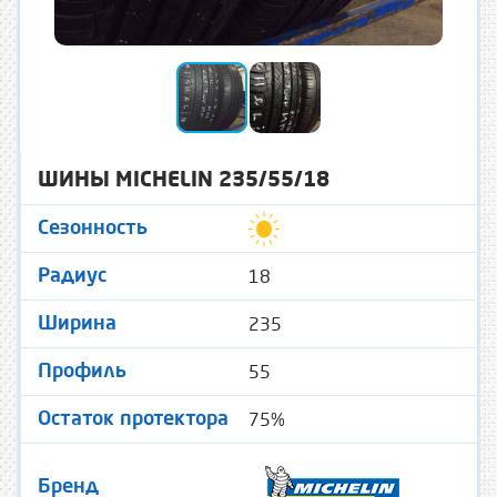
ШИНЫ MICHELIN 235/55/18
Сезонность
18
Радиус
235
Ширина
55
Профиль
75%
Остаток протектора
Бренд