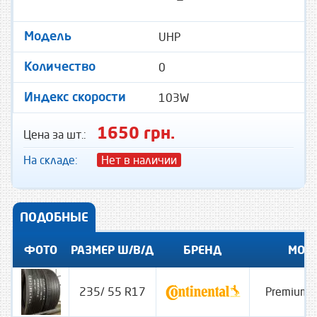
UHP
Модель
0
Количество
103W
Индекс скорости
1650 грн.
Цена за шт.:
На складе:
Нет в наличии
ПОДОБНЫЕ
ФОТО
РАЗМЕР Ш/В/Д
БРЕНД
МОД
235/ 55 R17
PremiumC