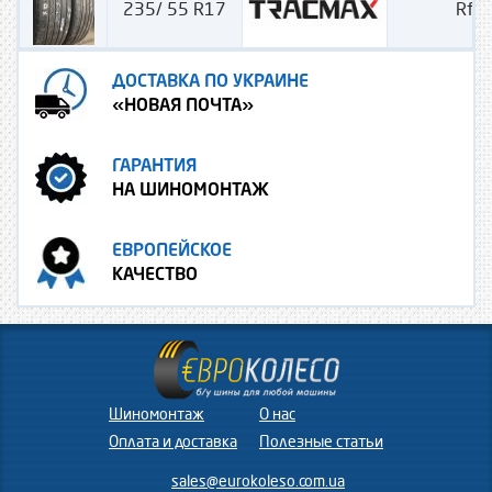
235/ 55 R17
Rf-
ДОСТАВКА ПО УКРАИНЕ
«НОВАЯ ПОЧТА»
ГАРАНТИЯ
НА ШИНОМОНТАЖ
ЕВРОПЕЙСКОЕ
КАЧЕСТВО
Шиномонтаж
О нас
Оплата и доставка
Полезные статьи
sales@eurokoleso.com.ua