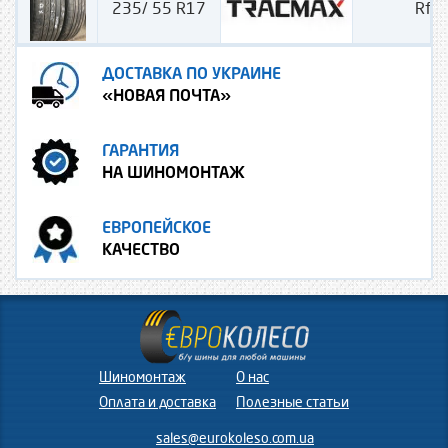
235/ 55 R17
Rf-
ДОСТАВКА ПО УКРАИНЕ
«НОВАЯ ПОЧТА»
ГАРАНТИЯ
НА ШИНОМОНТАЖ
ЕВРОПЕЙСКОЕ
КАЧЕСТВО
Шиномонтаж
О нас
Оплата и доставка
Полезные статьи
sales@eurokoleso.com.ua