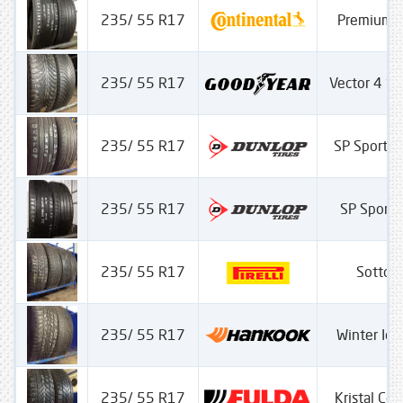
235/ 55 R17
PremiumC
235/ 55 R17
Vector 4 S
235/ 55 R17
SP Sport 
235/ 55 R17
SP Sport
235/ 55 R17
Sotto Z
235/ 55 R17
Winter Ice
235/ 55 R17
Kristal Con