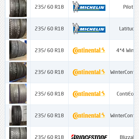
235/ 60 R18
Pilot A
235/ 60 R18
Latitude 
235/ 60 R18
4*4 Winte
235/ 60 R18
WinterConta
235/ 60 R18
ContiEcoC
235/ 60 R18
WinterConta
235/ 60 R18
Blizzak