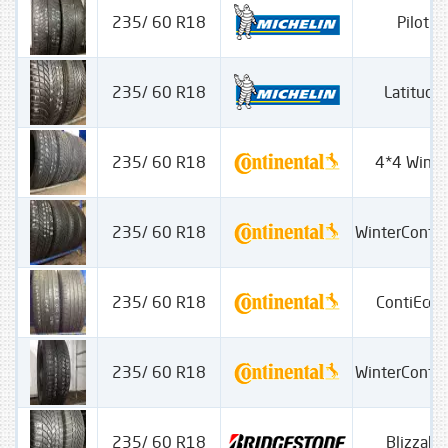
235/ 60 R18
Pilot A
235/ 60 R18
Latitude 
235/ 60 R18
4*4 Winte
235/ 60 R18
WinterConta
235/ 60 R18
ContiEcoC
235/ 60 R18
WinterConta
235/ 60 R18
Blizzak