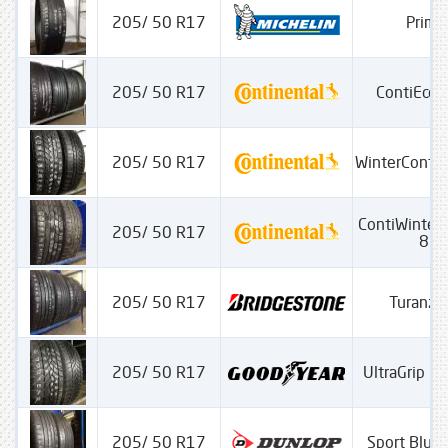
205/ 50 R17
Prima
205/ 50 R17
ContiEcoC
205/ 50 R17
WinterConta
ContiWinterC
205/ 50 R17
830
205/ 50 R17
Turanza
205/ 50 R17
UltraGrip P
205/ 50 R17
Sport Blue