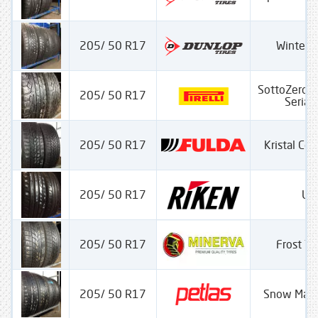
205/ 50 R17
Winter S
SottoZero 
205/ 50 R17
Seria I
205/ 50 R17
Kristal Con
205/ 50 R17
UH
205/ 50 R17
Frost Tr
205/ 50 R17
Snow Mas