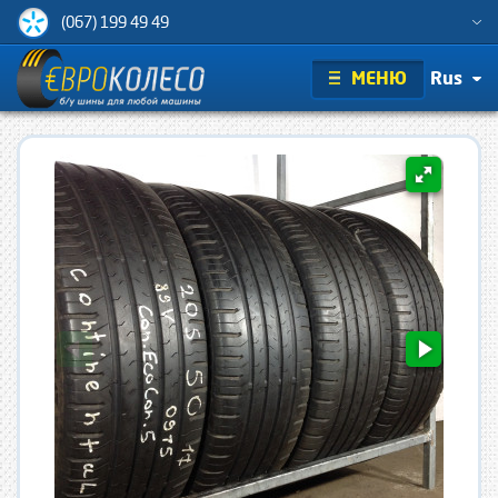
(067) 199 49 49
МЕНЮ
Rus