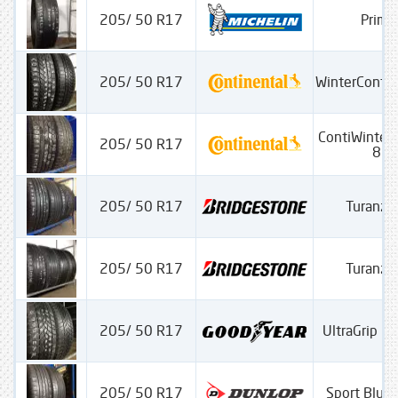
205/ 50 R17
Prima
205/ 50 R17
WinterConta
ContiWinterC
205/ 50 R17
830
205/ 50 R17
Turanza
205/ 50 R17
Turanza
205/ 50 R17
UltraGrip P
205/ 50 R17
Sport Blue