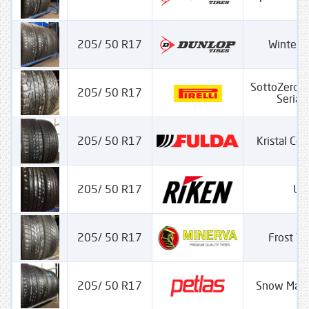
205/ 50 R17
Winter S
SottoZero 
205/ 50 R17
Seria I
205/ 50 R17
Kristal Con
205/ 50 R17
UH
205/ 50 R17
Frost Tr
205/ 50 R17
Snow Mas