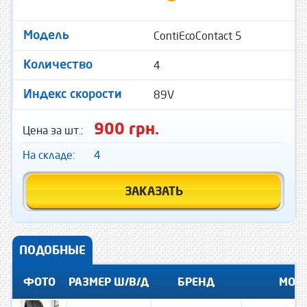
ContiEcoContact 5
Модель
4
Количество
89V
Индекс скорости
900 грн.
Цена за шт.:
На складе:
4
ЗАКАЗАТЬ
ПОДОБНЫЕ
ФОТО
РАЗМЕР Ш/В/Д
БРЕНД
МОД