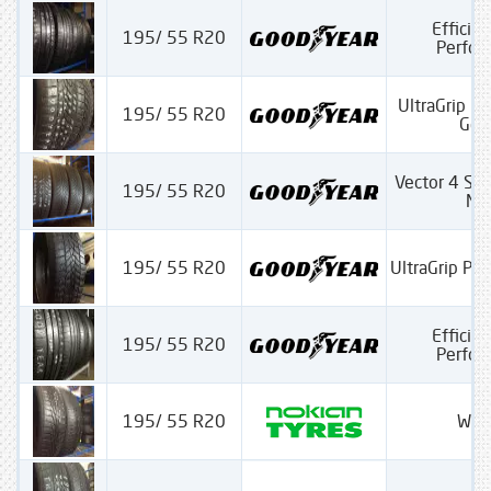
Efficien
195/ 55 R20
Perfo
UltraGrip P
195/ 55 R20
Gen
Vector 4 Se
195/ 55 R20
M+
195/ 55 R20
UltraGrip Pe
Efficien
195/ 55 R20
Perfo
195/ 55 R20
WRD