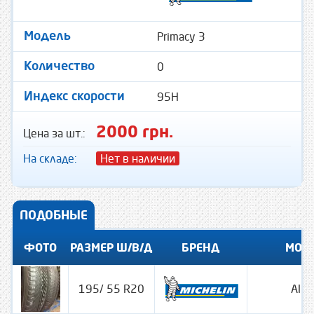
Primacy 3
Модель
0
Количество
95H
Индекс скорости
2000 грн.
Цена за шт.:
На складе:
Нет в наличии
ПОДОБНЫЕ
ФОТО
РАЗМЕР Ш/В/Д
БРЕНД
МОД
195/ 55 R20
Alpi