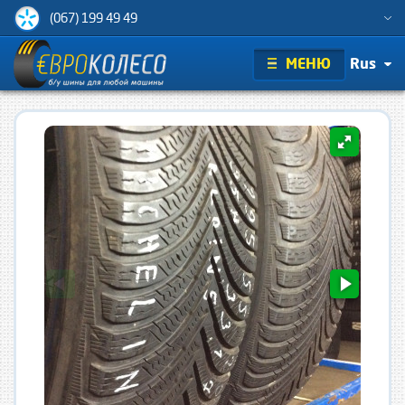
(067) 199 49 49
МЕНЮ
Rus