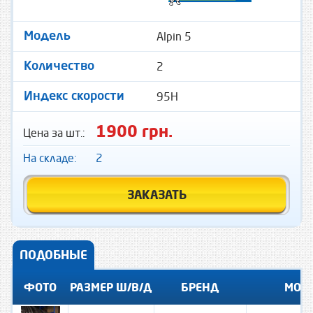
Alpin 5
Модель
2
Количество
95H
Индекс скорости
1900 грн.
Цена за шт.:
На складе:
2
ЗАКАЗАТЬ
ПОДОБНЫЕ
ФОТО
РАЗМЕР Ш/В/Д
БРЕНД
МОД