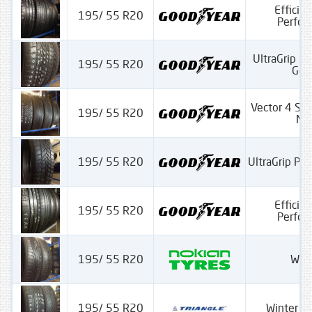
Efficien
195/ 55 R20
Perfo
UltraGrip P
195/ 55 R20
Gen
Vector 4 Se
195/ 55 R20
M+
195/ 55 R20
UltraGrip Pe
Efficien
195/ 55 R20
Perfo
195/ 55 R20
WRD
195/ 55 R20
Winter 