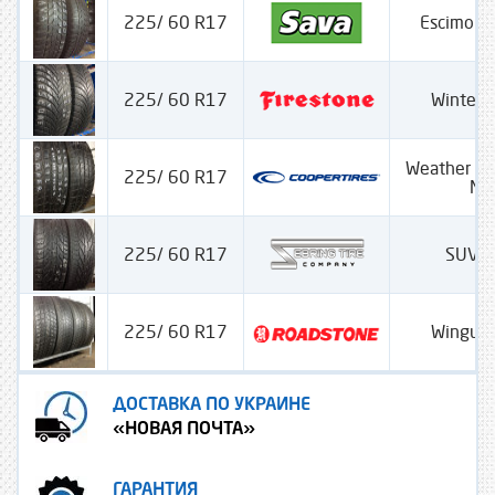
225/ 60 R17
Escimo H
225/ 60 R17
Winter
Weather Ma
225/ 60 R17
M+
225/ 60 R17
SUV 
225/ 60 R17
Wingua
ДОСТАВКА ПО УКРАИНЕ
«НОВАЯ ПОЧТА»
ГАРАНТИЯ