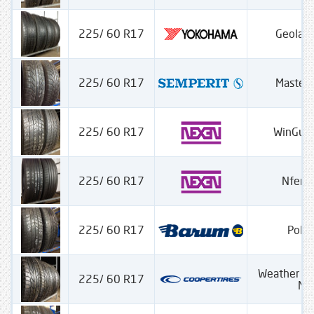
225/ 60 R17
Geolan
225/ 60 R17
Master-
225/ 60 R17
WinGua
225/ 60 R17
Nfera
225/ 60 R17
Polar
Weather M
225/ 60 R17
M+