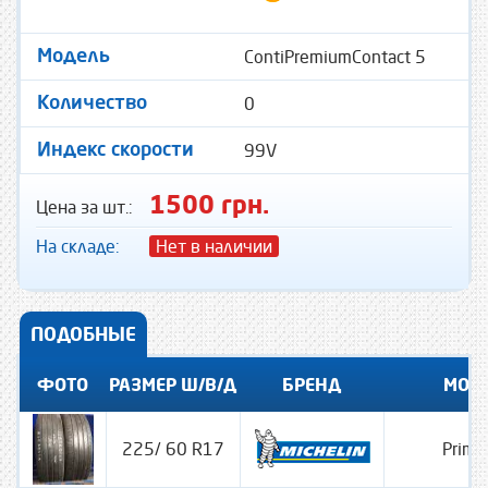
ContiPremiumContact 5
Модель
0
Количество
99V
Индекс скорости
1500 грн.
Цена за шт.:
На складе:
Нет в наличии
ПОДОБНЫЕ
ФОТО
РАЗМЕР Ш/В/Д
БРЕНД
МОД
225/ 60 R17
Prima