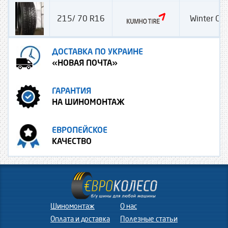
215/ 70 R16
Winter Cra
ДОСТАВКА ПО УКРАИНЕ
«НОВАЯ ПОЧТА»
ГАРАНТИЯ
НА ШИНОМОНТАЖ
ЕВРОПЕЙСКОЕ
КАЧЕСТВО
Шиномонтаж
О нас
Оплата и доставка
Полезные статьи