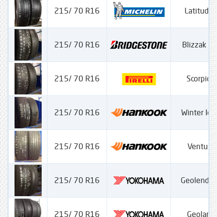
215/ 70 R16
Latitude 
215/ 70 R16
Blizzak L
215/ 70 R16
Scorpion
215/ 70 R16
Winter Ice
215/ 70 R16
Ventus 
215/ 70 R16
Geolendar
215/ 70 R16
Geoland