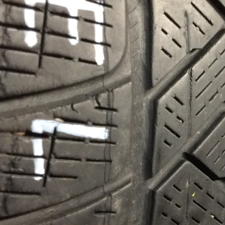
Сезонность
Радиус
16
Ширина
215
Профиль
70
Остаток протектора
60%
Бренд
Модель
Scorpion Winter
Количество