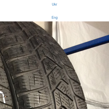
Ukr
Eng