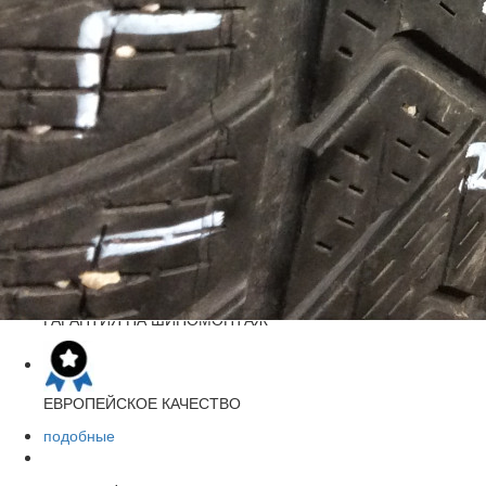
2
Индекс скорости
104H
Цена за шт.:
1100 грн.
На складе:
2
заказать
ДОСТАВКА ПО УКРАИНЕ
«НОВАЯ ПОЧТА»
ГАРАНТИЯ
НА ШИНОМОНТАЖ
ЕВРОПЕЙСКОЕ
КАЧЕСТВО
подобные