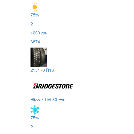
75%
2
1200 грн.
6874
215/ 70 R16
Blizzak LM-80 Evo
75%
2