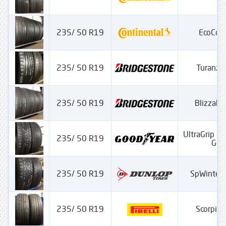
235/ 50 R19
EcoCon
235/ 50 R19
Turanza
235/ 50 R19
Blizzak
UltraGrip P
235/ 50 R19
Gen
235/ 50 R19
SpWinter
235/ 50 R19
Scorpion