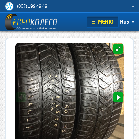
(067) 199 49 49
МЕНЮ
Rus