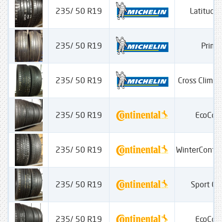
235/ 50 R19
Latitude 
235/ 50 R19
Prima
235/ 50 R19
Cross Clima
235/ 50 R19
EcoCon
235/ 50 R19
WinterConta
235/ 50 R19
Sport Co
235/ 50 R19
EcoCon