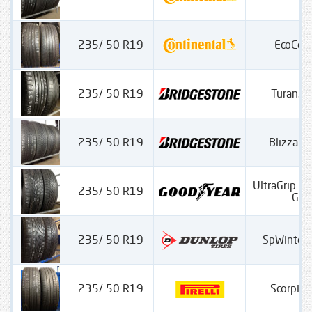
235/ 50 R19
EcoCon
235/ 50 R19
Turanza
235/ 50 R19
Blizzak
UltraGrip P
235/ 50 R19
Gen
235/ 50 R19
SpWinter
235/ 50 R19
Scorpion