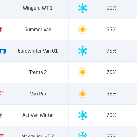
Wingurd WT 1
55%
Summer Van
65%
EuroWinter Van 01
75%
Trenta 2
70%
Van Pro
95%
ActiVan Winter
70%
Maxmiller WT 2
65%