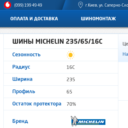
г.Киев, ул. Саперно-Сл
(099) 199 49 49
ОПЛАТА И ДОСТАВКА
ШИНОМОНТАЖ
ШИНЫ MICHELIN 235/65/16C
Це
На
Сезонность
16C
Радиус
235
Ширина
65
Профиль
70%
Остаток протектора
Бренд