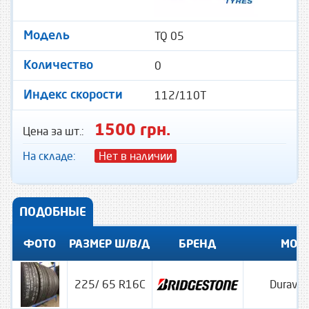
TQ 05
Модель
0
Количество
112/110T
Индекс скорости
1500 грн.
Цена за шт.:
На складе:
Нет в наличии
ПОДОБНЫЕ
ФОТО
РАЗМЕР Ш/В/Д
БРЕНД
МОД
225/ 65 R16C
Duravis