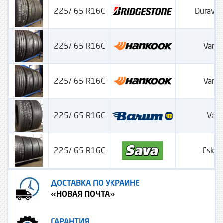
225/ 65 R16C
Duravis
225/ 65 R16C
Vantr
225/ 65 R16C
Vantr
225/ 65 R16C
Vani
225/ 65 R16C
Eskim
ДОСТАВКА ПО УКРАИНЕ
«НОВАЯ ПОЧТА»
ГАРАНТИЯ