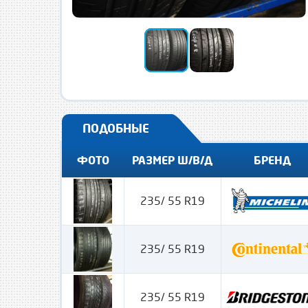
ПОДОБНЫЕ
ФОТО
РАЗМЕР Ш/В/Д
БРЕНД
235/ 55 R19
235/ 55 R19
235/ 55 R19