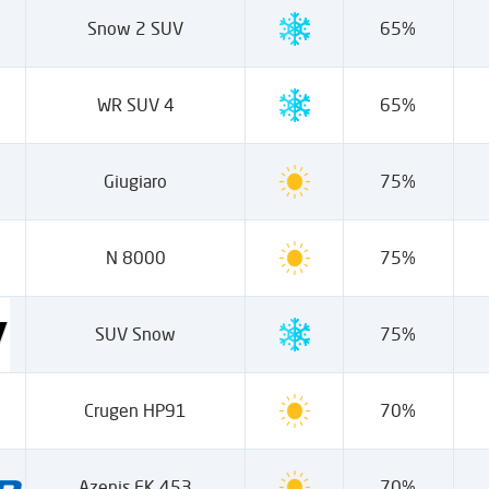
Snow 2 SUV
65%
WR SUV 4
65%
Giugiaro
75%
N 8000
75%
SUV Snow
75%
Crugen HP91
70%
Azenis FK 453
70%