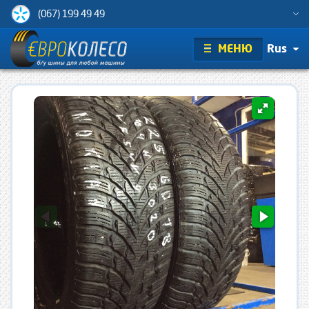
(067) 199 49 49
МЕНЮ
Rus