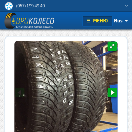
(067) 199 49 49
МЕНЮ
Rus