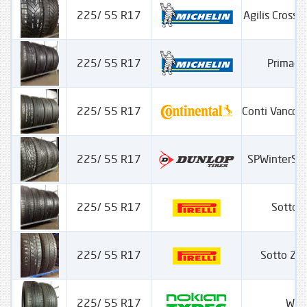
225/ 55 R17
Agilis Cross 
225/ 55 R17
Primacy
225/ 55 R17
Conti Vanco 
225/ 55 R17
SPWinterSp
225/ 55 R17
Sotto Z
225/ 55 R17
Sotto Ze
225/ 55 R17
WRA