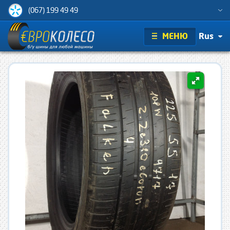
(067) 199 49 49
МЕНЮ
Rus