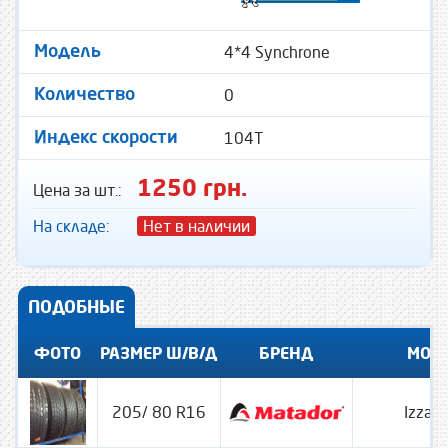
4*4 Synchrone
Модель
0
Количество
104T
Индекс скорости
1250 грн.
Цена за шт.:
На складе:
Нет в наличии
ПОДОБНЫЕ
ФОТО
РАЗМЕР Ш/В/Д
БРЕНД
МОД
205/ 80 R16
Izzard