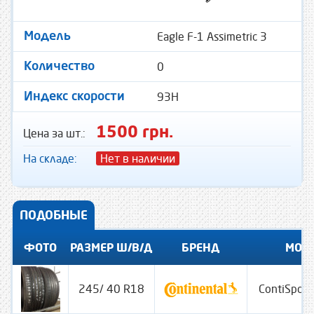
Eagle F-1 Assimetric 3
Модель
0
Количество
93H
Индекс скорости
1500 грн.
Цена за шт.:
На складе:
Нет в наличии
ПОДОБНЫЕ
ФОТО
РАЗМЕР Ш/В/Д
БРЕНД
МОД
245/ 40 R18
ContiSport