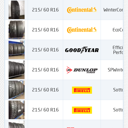
215/ 60 R16
WinterCont
215/ 60 R16
EcoCon
Efficien
215/ 60 R16
Perfor
215/ 60 R16
SPWinter
215/ 60 R16
Sotto Z
215/ 60 R16
Sotto Z