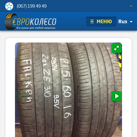
(067) 199 49 49
МЕНЮ
Rus