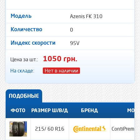
Azenis FK 310
Модель
0
Количество
95V
Индекс скорости
1050 грн.
Цена за шт.:
На складе:
Нет в наличии
ПОДОБНЫЕ
ФОТО
РАЗМЕР Ш/В/Д
БРЕНД
МОД
215/ 60 R16
ContiPremiu