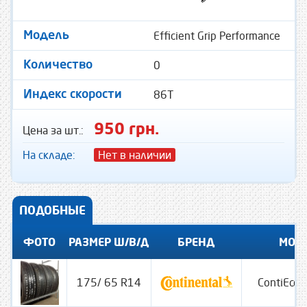
Efficient Grip Performance
Модель
0
Количество
86T
Индекс скорости
950 грн.
Цена за шт.:
На складе:
Нет в наличии
ПОДОБНЫЕ
ФОТО
РАЗМЕР Ш/В/Д
БРЕНД
МОД
175/ 65 R14
ContiEcoC