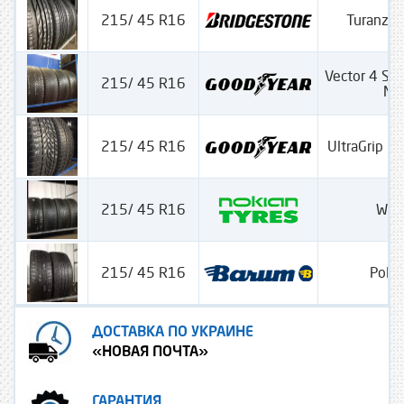
215/ 45 R16
Turanza
Vector 4 Se
215/ 45 R16
M+
215/ 45 R16
UltraGrip P
215/ 45 R16
WRD
215/ 45 R16
Polar
ДОСТАВКА ПО УКРАИНЕ
«НОВАЯ ПОЧТА»
ГАРАНТИЯ