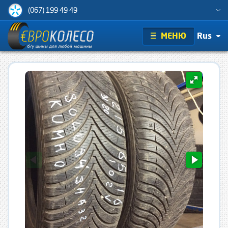
(067) 199 49 49
МЕНЮ
Rus