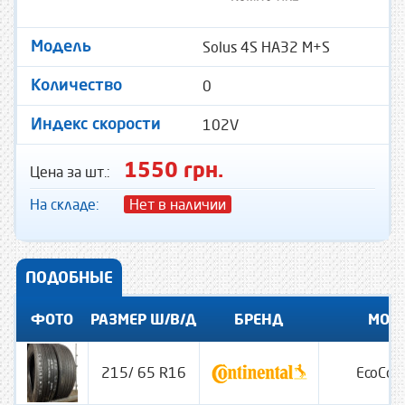
Solus 4S HA32 M+S
Модель
0
Количество
102V
Индекс скорости
1550 грн.
Цена за шт.:
На складе:
Нет в наличии
ПОДОБНЫЕ
ФОТО
РАЗМЕР Ш/В/Д
БРЕНД
МОД
215/ 65 R16
EcoCon