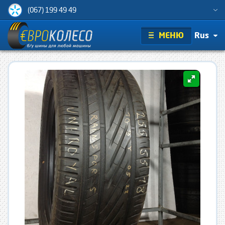
(067) 199 49 49
МЕНЮ
Rus