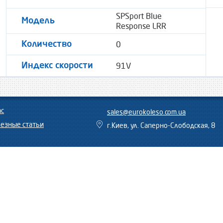
SPSport Blue
Модель
Response LRR
0
Количество
91V
Индекс скорости
ас
sales@eurokoleso.com.ua
езные статьи
г.Киев, ул. Саперно-Слободская, 8